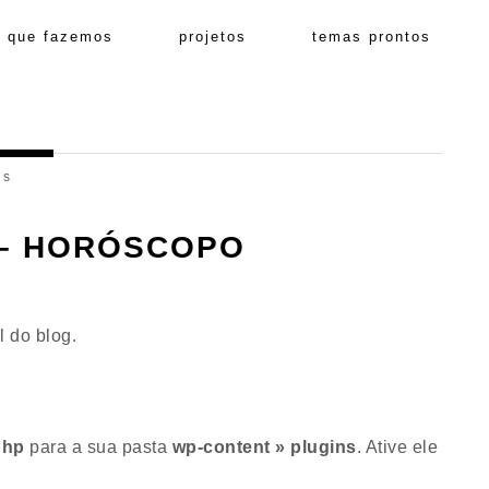
o que fazemos
projetos
temas prontos
ns
 – HORÓSCOPO
l do blog.
php
para a sua pasta
wp-content » plugins
. Ative ele